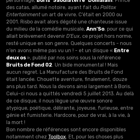
personnage,
Boris "Saoulaterre" Domalain
. Prince
des catas, allumé notoire, ayant fait du
Politox
Entertainment
un art de vivre. C'était en 2000 ou
2001. Risbo avait alors dégoté une chanteuse issue
du milieu de la comédie musicale,
Ann'So
, pour ce qui
allait brièvement devenir
D'Eux
, ce projet hors norme,
resté unique en son genre. Quelques concerts - nous
n'en avons même pas vu un ! - et un disque «
Entre
deux os
», publié par nos soins sous la référence
Bruits de Fond 02
. Un bide monumental ! Mais
aucun regret. La Manufacture des Bruits de Fond
était lancée. Chouette aventure, finalement, douze
ans plus tard. Nous la devons ainsi largement à Boris.
Celui-ci nous a quittés vendredi 5 juillet 2013. Au delà
de ce disque, il nous lègue une œuvre sonore
atypique, poétique, délirante, joyeuse, furieuse, entre
génie et fumisterie. Hardcore, pour de vrai, à la vie, à
la mort !
Bon nombre de références sont encore disponibles
notamment chez
Toolbox
. Et, pour les choses plus