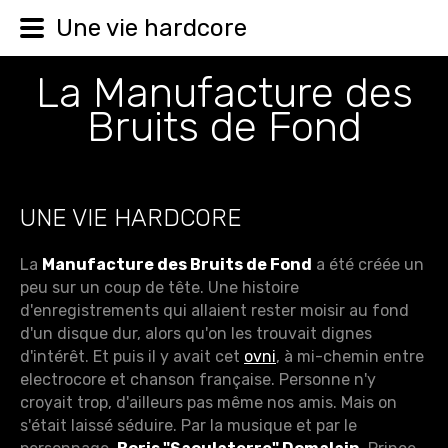
Une vie hardcore
La Manufacture des
Bruits de Fond
UNE VIE HARDCORE
La
Manufacture des Bruits de Fond
a été créée un
peu sur un coup de tête. Une histoire
d'enregistrements qui allaient rester moisir au fond
d'un disque dur, alors qu'on les trouvait dignes
d'intérêt. Et puis il y avait cet
ovni
, à mi-chemin entre
electrocore et chanson française. Personne n'y
croyait trop, d'ailleurs pas même nos amis. Mais on
s'était laissé séduire. Par la musique et par le