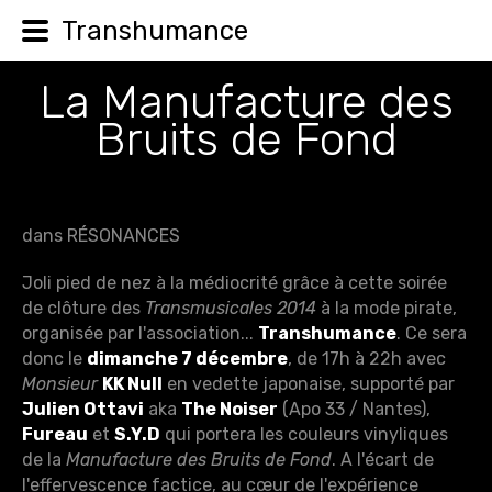
Transhumance
La Manufacture des
Bruits de Fond
dans RÉSONANCES
Joli pied de nez à la médiocrité grâce à cette soirée
de clôture des
Transmusicales 2014
à la mode pirate,
organisée par l'association...
Transhumance
. Ce sera
donc le
dimanche 7 décembre
, de 17h à 22h avec
Monsieur
KK Null
en vedette japonaise, supporté par
Julien Ottavi
aka
The Noiser
(Apo 33 / Nantes),
Fureau
et
S.Y.D
qui portera les couleurs vinyliques
de la
Manufacture des Bruits de Fond
. A l'écart de
l'effervescence factice, au cœur de l'expérience