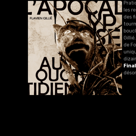
Prati
les r
des f
tourm
boucl
Gilli
de Fo
uniq
dizai
Final
désor