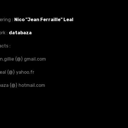
ering :
Nico "Jean Ferraille" Leal
rk :
databaza
cts :
en.gillie {@} gmail.com
leal {@} yahoo.fr
baza {@} hotmail.com