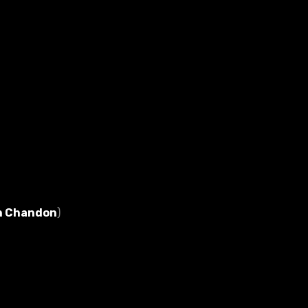
n Chandon
)