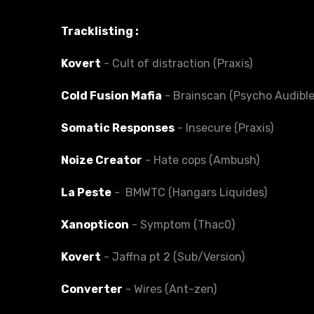
Tracklisting :
Kovert
- Cult of distraction (Praxis)
Cold Fusion Mafia
- Brainscan (Psycho Audibl
Somatic Responses
- Insecure (Praxis)
Noize Creator
- Hate cops (Ambush)
La Peste
- BMWTC (Hangars Liquides)
Xanopticon
- Symptom (Thac0)
Kovert
- Jaffna pt 2 (Sub/Version)
Converter
- Wires (Ant-zen)