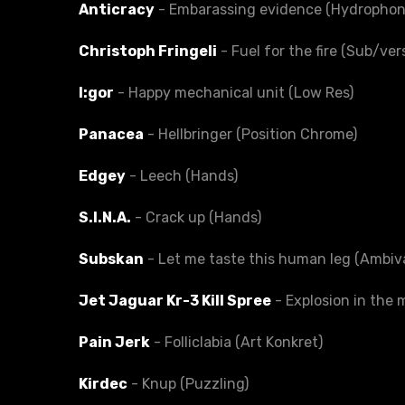
Anticracy
- Embarassing evidence (Hydrophon
Christoph Fringeli
- Fuel for the fire (Sub/ver
I:gor
- Happy mechanical unit (Low Res)
Panacea
- Hellbringer (Position Chrome)
Edgey
- Leech (Hands)
S.I.N.A.
- Crack up (Hands)
Subskan
- Let me taste this human leg (Ambiv
Jet Jaguar Kr-3 Kill Spree
- Explosion in the m
Pain Jerk
- Folliclabia (Art Konkret)
Kirdec
- Knup (Puzzling)