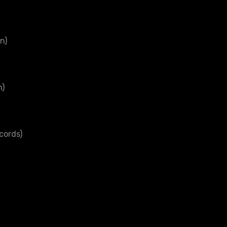
n)
m)
cords)