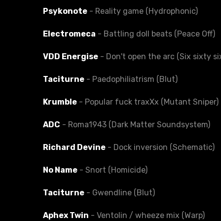
Psykonote
- Reality game (Hydrophonic)
Electromeca
- Battling doll beats (Peace Off)
VDD Energise
- Don't open the arc (Six sixty si
Taciturne
- Paedophiliatrism (Blut)
Krumble
- Popular fuck traxXx (Mutant Sniper)
ADC
- Roma1943 (Dark Matter Soundsystem)
Richard Devine
- Dock inversion (Schematic)
No Name
- Snort (Homicide)
Taciturne
- Gwendline (Blut)
Aphex Twin
- Ventolin / wheeze mix (Warp)