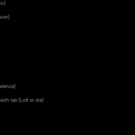
ic)
sion)
alence)
eth lab (Lofi or die)