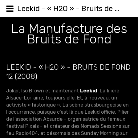
Leekid - « H2O » - Bruits de Fond 12 (2008)
La Manufacture des
Bruits de Fond
LEEKID - « H2O » - BRUITS DE FOND
12 (2008)
Joker, Iso Brown et maintenant
Leekid
. La filière
Alsace-Lorraine, toujours elle. Et, à nouveau, un
activiste « historique ». La scène strasbourgeoise en
l’occurrence, puisque c'est là que Leekid officie. Pilier
de l'association Absurde – organisatrice du fameux
festival Pixels - et créateur des Nomads Sessions sur
feu Radio404, et désormais des Sunday Morning sur