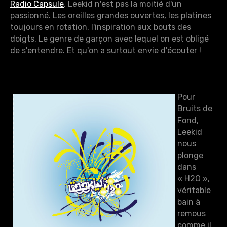
Radio Capsule
, Leekid n'est pas la moitié d'un
passionné. Les oreilles grandes ouvertes, les platines
toujours en rotation, l'inspiration aux bouts des
doigts. Le genre de garçon avec lequel on est obligé
de s'entendre. Et qu'on a surtout envie d'écouter !
Pour
Bruits de
Fond,
Leekid
nous
plonge
dans
« H2O »,
véritable
bain à
remous
comme il