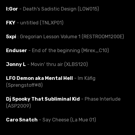
I:Gor
- Death's Sadistic Design (LOW015)
FKY
- untitled (TNLXP01)
5xpi
: Gregorian Lesson Volume 1 (RESTROOM1200E)
Enduser
- End of the beginning (Mirex_C10)
Jonny L
- Movin' thru air (XLBS120)
LFO Demon aka Mental Hell
- Im Käfig
(Sprengstoff#8)
Dj Spooky That Subliminal Kid
- Phase Interlude
(ASP2009)
Caro Snatch
- Say Cheese (La Mue 01)