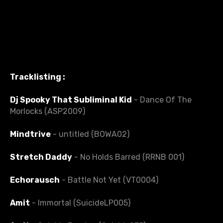
Tracklisting :
Dj Spooky That Subliminal Kid
- Dance Of The
Morlocks (ASP2009)
Mindtrive
- untitled (BOWA02)
Stretch Daddy
- No Holds Barred (RRNB 001)
Echorausch
- Battle Not Yet (VT0004)
Amit
- Immortal (SuicideLP005)