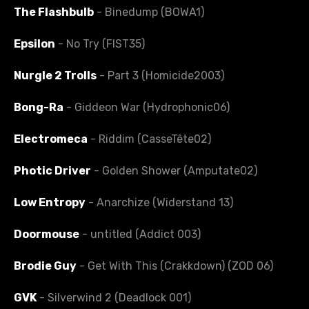
The Flashbulb
- Binedump (BOWA1)
Epsilon
- No Try (FIST35)
Nurgle 2 Trolls
- Part 3 (Homicide2003)
Bong-Ra
- Giddeon War (Hydrophonic06)
Electromeca
- Riddim (CasseTête02)
Photic Driver
- Golden Shower (Amputate02)
Low Entropy
- Anarchize (Widerstand 13)
Doormouse
- untitled (Addict 003)
Brodie Guy
- Get With This (Crakkdown) (ZOD 06)
GVK
- Silverwind 2 (Deadlock 001)