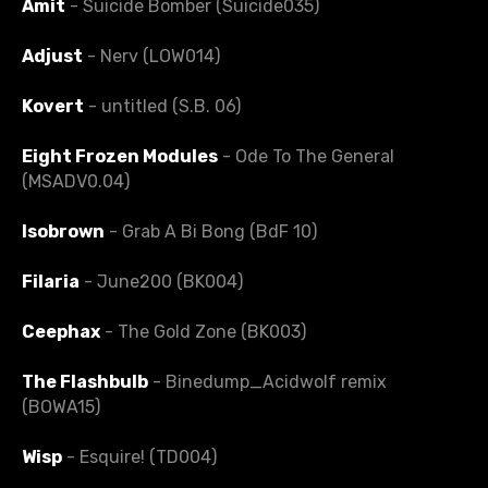
Amit
- Suicide Bomber (Suicide035)
Adjust
- Nerv (LOW014)
Kovert
- untitled (S.B. 06)
Eight Frozen Modules
- Ode To The General
(MSADV0.04)
Isobrown
- Grab A Bi Bong (BdF 10)
Filaria
- June200 (BK004)
Ceephax
- The Gold Zone (BK003)
The Flashbulb
- Binedump_Acidwolf remix
(BOWA15)
Wisp
- Esquire! (TD004)