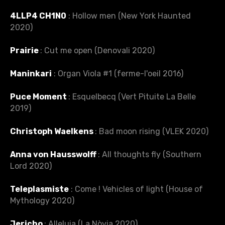
4LLP4 CH1N0
: Hollow men (New York Haunted
2020)
Prairie
: Cut me open (Denovali 2020)
Maninkari
: Organ Viola #1 (ferme-l'oeil ‎2016)
Puce Moment
: Esquelbecq (Vert Pituite La Belle
2019)
Christoph Waelkens
: Bad moon rising (VLEK 2020)
Anna von Hausswolff
: All thoughts fly (Southern
Lord 2020)
Teleplasmiste
: Come ! Vehicles of light (House of
Mythology 2020)
Jericho
: Alleluia (La Nòvia 2020)